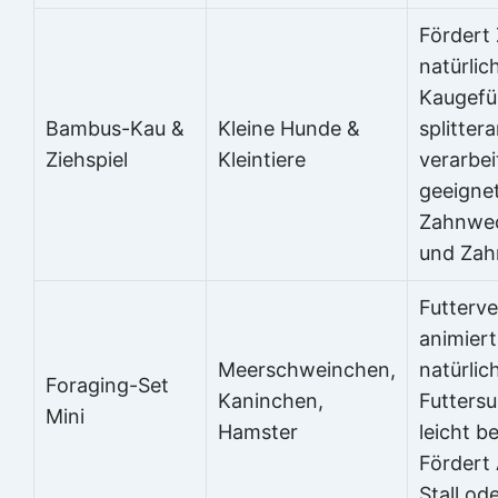
Fördert
natürlic
Kaugefü
Bambus-Kau &
Kleine Hunde &
splitter
Ziehspiel
Kleintiere
verarbei
geeignet
Zahnwe
und Zah
Futterve
animiert
Meerschweinchen,
natürlic
Foraging-Set
Kaninchen,
Futters
Mini
Hamster
leicht be
Fördert 
Stall od