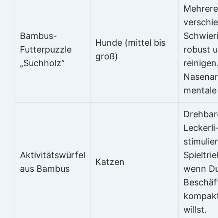
Mehrere
verschi
Bambus-
Schwieri
Hunde (mittel bis
Futterpuzzle
robust u
groß)
„Suchholz“
reinigen.
Nasenar
mentale
Drehbar
Leckerli
stimulie
Aktivitätswürfel
Spieltri
Katzen
aus Bambus
wenn Du
Beschäf
kompak
willst.