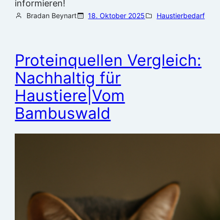
informieren!
Bradan Beynart
18. Oktober 2025
Haustierbedarf
Proteinquellen Vergleich:
Nachhaltig für
Haustiere|Vom
Bambuswald